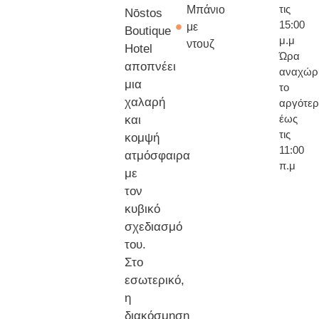
τις
Μπάνιο
Nōstos
15:00
με
Boutique
μ.μ
ντουζ
Hotel
Ώρα
αποπνέει
αναχώρ
μια
το
χαλαρή
αργότερ
έως
και
τις
κομψή
11:00
ατμόσφαιρα
π.μ
με
τον
κυβικό
σχεδιασμό
του.
Στο
εσωτερικό,
η
διακόσμηση