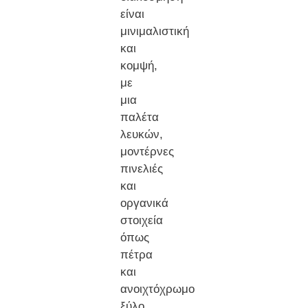
είναι
μινιμαλιστική
και
κομψή,
με
μια
παλέτα
λευκών,
μοντέρνες
πινελιές
και
οργανικά
στοιχεία
όπως
πέτρα
και
ανοιχτόχρωμο
ξύλο.